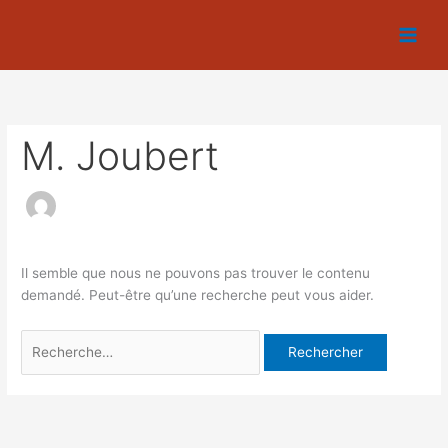
Aller
Rechercher :
L
au
e
contenu
s
a
r
M. Joubert
t
i
c
l
e
Il semble que nous ne pouvons pas trouver le contenu
s
demandé. Peut-être qu’une recherche peut vous aider.
d
u
m
o
i
s